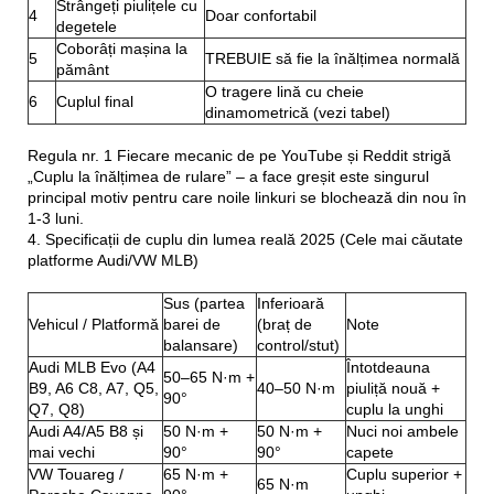
Strângeți piulițele cu
4
Doar confortabil
degetele
Coborâți mașina la
5
TREBUIE să fie la înălțimea normală
pământ
O tragere lină cu cheie
6
Cuplul final
dinamometrică (vezi tabel)
Regula nr. 1 Fiecare mecanic de pe YouTube și Reddit strigă
„Cuplu la înălțimea de rulare” – a face greșit este singurul
principal motiv pentru care noile linkuri se blochează din nou în
1-3 luni.
4. Specificații de cuplu din lumea reală 2025 (Cele mai căutate
platforme Audi/VW MLB)
Sus (partea
Inferioară
Vehicul / Platformă
barei de
(braț de
Note
balansare)
control/stut)
Audi MLB Evo (A4
Întotdeauna
50–65 N·m +
B9, A6 C8, A7, Q5,
40–50 N·m
piuliță nouă +
90°
Q7, Q8)
cuplu la unghi
Audi A4/A5 B8 și
50 N·m +
50 N·m +
Nuci noi ambele
mai vechi
90°
90°
capete
VW Touareg /
65 N·m +
Cuplu superior +
65 N·m