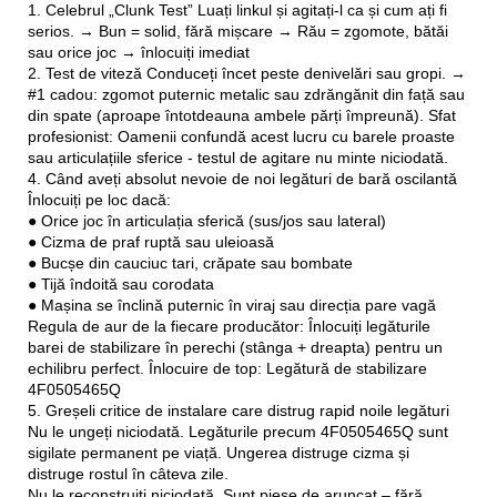
1. Celebrul „Clunk Test” Luați linkul și agitați-l ca și cum ați fi
serios. → Bun = solid, fără mișcare → Rău = zgomote, bătăi
sau orice joc → înlocuiți imediat
2. Test de viteză Conduceți încet peste denivelări sau gropi. →
#1 cadou: zgomot puternic metalic sau zdrăngănit din față sau
din spate (aproape întotdeauna ambele părți împreună). Sfat
profesionist: Oamenii confundă acest lucru cu barele proaste
sau articulațiile sferice - testul de agitare nu minte niciodată.
4. Când aveți absolut nevoie de noi legături de bară oscilantă
Înlocuiți pe loc dacă:
● Orice joc în articulația sferică (sus/jos sau lateral)
● Cizma de praf ruptă sau uleioasă
● Bucșe din cauciuc tari, crăpate sau bombate
● Tijă îndoită sau corodata
● Mașina se înclină puternic în viraj sau direcția pare vagă
Regula de aur de la fiecare producător: Înlocuiți legăturile
barei de stabilizare în perechi (stânga + dreapta) pentru un
echilibru perfect. Înlocuire de top: Legătură de stabilizare
4F0505465Q
5. Greșeli critice de instalare care distrug rapid noile legături
Nu le ungeți niciodată. Legăturile precum 4F0505465Q sunt
sigilate permanent pe viață. Ungerea distruge cizma și
distruge rostul în câteva zile.
Nu le reconstruiți niciodată. Sunt piese de aruncat – fără