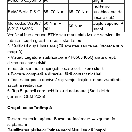
Porsche Cayenne
90°
unghi
Piulițe noi
BMW Seria F & G
65–70 N·m
65–70 N·m
autoblocante de
fiecare dată
Mercedes W205 /
60 N·m +
Cuplu superior +
60 N·m
W213 / W206
90°
unghi
Verificați întotdeauna ETKA sau manualul dvs. de service din
fabrică - cuplu greșit = oraș instantaneu.
5. Verificări după instalare (Fă acestea sau te vei întoarce sub
mașină)
● Vizual: Legătura stabilizatoare 4F0505465Q arată drept,
cizma nu este strivită
● Test de săritură: împingeți fiecare colț - zero clunk
● Blocare completă a direcției: fără contact nicăieri
● Test rutier peste denivelări și viraje: liniște + manevrabilitate
ascuțită restaurată
6. Top 5 greșeli care ucid link-uri noi-nouțe (Statistici de
garanție OEM 2025)
Greșeli ce se întâmplă
Torsare cu roțile agățate Bucșe preîncărcate → zgomot în
săptămâni
Reutilizarea piulițelor întinse vechi Nutul se dă înapoi →