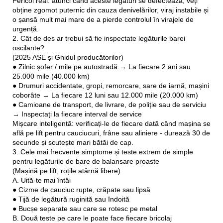
Pericol real: atunci când aceste legături se defectează, veți
obține zgomot puternic din cauza denivelărilor, viraj instabile și
o șansă mult mai mare de a pierde controlul în virajele de
urgență.
2. Cât de des ar trebui să fie inspectate legăturile barei
oscilante?
(2025 ASE și Ghidul producătorilor)
● Zilnic șofer / mile pe autostradă → La fiecare 2 ani sau
25.000 mile (40.000 km)
● Drumuri accidentate, gropi, remorcare, sare de iarnă, mașini
coborâte → La fiecare 12 luni sau 12.000 mile (20.000 km)
● Camioane de transport, de livrare, de poliție sau de serviciu
→ Inspectați la fiecare interval de service
Mișcare inteligentă: verificați-le de fiecare dată când mașina se
află pe lift pentru cauciucuri, frâne sau aliniere - durează 30 de
secunde și scutește mari bătăi de cap.
3. Cele mai frecvente simptome și teste extrem de simple
pentru legăturile de bare de balansare proaste
(Mașină pe lift, roțile atârnă libere)
A. Uită-te mai întâi
● Cizme de cauciuc rupte, crăpate sau lipsă
● Tijă de legătură ruginită sau îndoită
● Bucșe separate sau care se rotesc pe metal
B. Două teste pe care le poate face fiecare bricolaj