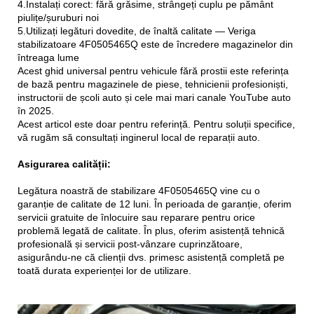
4.Instalați corect: fără grăsime, strângeți cuplu pe pământ
piulițe/șuruburi noi
5.Utilizați legături dovedite, de înaltă calitate — Veriga
stabilizatoare 4F0505465Q este de încredere magazinelor din
întreaga lume
Acest ghid universal pentru vehicule fără prostii este referința
de bază pentru magazinele de piese, tehnicienii profesioniști,
instructorii de școli auto și cele mai mari canale YouTube auto
în 2025.
Acest articol este doar pentru referință. Pentru soluții specifice,
vă rugăm să consultați inginerul local de reparații auto.
Asigurarea calității:
Legătura noastră de stabilizare 4F0505465Q vine cu o
garanție de calitate de 12 luni. În perioada de garanție, oferim
servicii gratuite de înlocuire sau reparare pentru orice
problemă legată de calitate. În plus, oferim asistență tehnică
profesională și servicii post-vânzare cuprinzătoare,
asigurându-ne că clienții dvs. primesc asistență completă pe
toată durata experienței lor de utilizare.