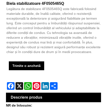
Biela stabilizatoare 4F0505465Q
Legătura de stabilizare 4F0505465Q este fabricată folosind
materiale durabile, de înaltă calitate, oferind o rezistență
excepțională la deteriorare și asigurând fiabilitate pe termen
lung. Este conceput pentru a îmbunătăți răspunsul suspensiei,
oferind un control îmbunătățit al vehiculului și adaptabilitate la
diferite condiții de condus. Cu tehnologia sa avansată de
reducere a vibrațiilor, minimizează vibrațiile inutile, oferind o
experiență de condus mai lină și mai confortabilă. În plus,
designul său robust și rezistent asigură performanțe excelente
chiar și în condiții dure de drum și în medii provocatoare.
Trimite o anchetă
Facebook
X
WhatsApp
Pinterest
LinkedIn
Share
Descriere produs
NR de înlocuire: