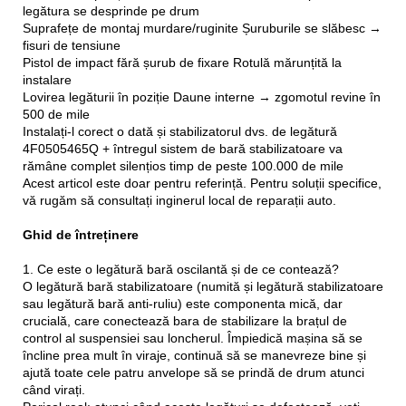
legătura se desprinde pe drum
Suprafețe de montaj murdare/ruginite Șuruburile se slăbesc →
fisuri de tensiune
Pistol de impact fără șurub de fixare Rotulă mărunțită la
instalare
Lovirea legăturii în poziție Daune interne → zgomotul revine în
500 de mile
Instalați-l corect o dată și stabilizatorul dvs. de legătură
4F0505465Q + întregul sistem de bară stabilizatoare va
rămâne complet silențios timp de peste 100.000 de mile
Acest articol este doar pentru referință. Pentru soluții specifice,
vă rugăm să consultați inginerul local de reparații auto.
Ghid de întreținere
1. Ce este o legătură bară oscilantă și de ce contează?
O legătură bară stabilizatoare (numită și legătură stabilizatoare
sau legătură bară anti-ruliu) este componenta mică, dar
crucială, care conectează bara de stabilizare la brațul de
control al suspensiei sau loncherul. Împiedică mașina să se
încline prea mult în viraje, continuă să se manevreze bine și
ajută toate cele patru anvelope să se prindă de drum atunci
când virați.