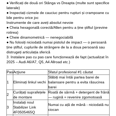
● Verificați de două ori Stânga vs Dreapta (multe sunt specifice
laterale)
● Inspectați cizmele de cauciuc pentru rupturi și crampoane cu
bile pentru orice joc
Instrumente de care aveți absolut nevoie
● Cheia hexagonală corectă/Allen pentru a ține știftul (previne
rotirea)
● Cheie dinamometrică — nenegociabilă
● Nu folosiți niciodată numai pistolul de impact — o persoană
ține știftul, cuplurile de strângere de la a doua persoană sau
distrugeți articulația sferică
3. Instalare pas cu pas care funcționează de fapt (actualizat în
2025 – Audi A6/A7, Q5, A4 Allroad etc.)
Pas
Acţiune
Sfatul profesional #1 căutat
Slăbiți mai întâi partea barei de
1
Eliminați linkul vechi
balansare pentru a evita răsucirea
barei
Curățați suprafețele
Roată de sârmă + detergent de frână
2
de montare
— rugină = revenire zgomotoasă
Instalați noul
Numai cu ață de mână - niciodată nu
3
Stabilizer Link
ciocan
4F0505465Q