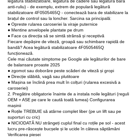
legătură stabilizatoare, legătură de cădere sau legătură bară
anti-ruliu) - de exemplu, extrem de populară legătură
stabilizatoare 4F0505465Q - conectează bara de stabilizare la
brațul de control sau la loncher. Sarcina sa principală:
● Opreste rularea caroseriei la viraje puternice
● Mentine anvelopele plantate pe drum
● Face ca direcția să se simtă strânsă și receptivă
Fiecare depășire de viteză, groapă sau schimbare rapidă de
bandă? Acea legătură stabilizatoare 4F0505465Q
funcționează.
Cele mai căutate simptome pe Google ale legăturilor de bare
de balansare proaste 2025
● zgomot sau doborâre peste scăderi de viteză și gropi
● Direcție slăbită, vagă sau plutitoare
● Mașina se înclină prea mult în colțuri (rularea excesivă a
caroseriei)
2. Pregătire obligatorie înainte de a instala noile legături (reguli
OEM + ASE pe care le caută toată lumea) Configurarea
mașinii
● Roțile TREBUIE să atârne complet liber (pe un lift sau pe
suporturi cu cric)
● NICIODATĂ NU strângeți cuplul final cu roțile pe sol - acest
lucru pre-răscește bucșele și le ucide în câteva săptămâni
Verificarea piesei