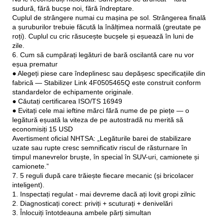
sudură, fără bucșe noi, fără îndreptare.
Cuplul de strângere numai cu mașina pe sol. Strângerea finală
a șuruburilor trebuie făcută la înălțimea normală (greutate pe
roți). Cuplul cu cric răsucește bucșele și eșuează în luni de
zile.
6. Cum să cumpărați legături de bară oscilantă care nu vor
eșua prematur
● Alegeți piese care îndeplinesc sau depășesc specificațiile din
fabrică — Stabilizer Link 4F0505465Q este construit conform
standardelor de echipamente originale.
● Căutați certificarea ISO/TS 16949
● Evitați cele mai ieftine mărci fără nume de pe piețe — o
legătură eșuată la viteza de pe autostradă nu merită să
economisiți 15 USD
Avertisment oficial NHTSA: „Legăturile barei de stabilizare
uzate sau rupte cresc semnificativ riscul de răsturnare în
timpul manevrelor bruște, în special în SUV-uri, camionete și
camionete.”
7. 5 reguli după care trăiește fiecare mecanic (și bricolacer
inteligent).
1. Inspectați regulat - mai devreme dacă ați lovit gropi zilnic
2. Diagnosticați corect: priviți + scuturați + denivelări
3. Înlocuiți întotdeauna ambele părți simultan