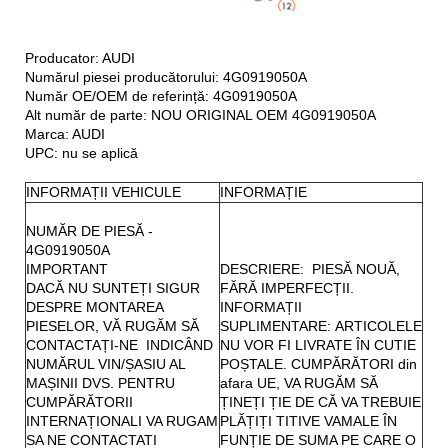
Producator: AUDI
Numărul piesei producătorului: 4G0919050A
Număr OE/OEM de referință: 4G0919050A
Alt număr de parte: NOU ORIGINAL OEM 4G0919050A
Marca: AUDI
UPC: nu se aplică
INFORMAȚII VEHICULE
INFORMAȚIE
NUMĂR DE PIESĂ -
4G0919050A
IMPORTANT
DESCRIERE: PIESĂ NOUĂ,
DACĂ NU SUNTEȚI SIGUR
FĂRĂ IMPERFECȚII.
DESPRE MONTAREA
INFORMAȚII
PIESELOR, VĂ RUGĂM SĂ
SUPLIMENTARE: ARTICOLELE
CONTACTAȚI-NE INDICÂND
NU VOR FI LIVRATE ÎN CUTIE
NUMĂRUL VIN/ȘASIU AL
POȘTALE. CUMPĂRĂTORI din
MAȘINII DVS. PENTRU
afara UE, VA RUGĂM SĂ
CUMPĂRĂTORII
ȚINEȚI ȚIE DE CĂ VA TREBUIE
INTERNAȚIONALI VA RUGAM
PLĂȚIȚI TITIVE VAMALE ÎN
SA NE CONTACTATI
FUNȚIE DE SUMA PE CARE O