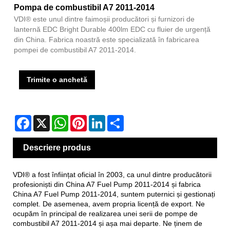
Pompa de combustibil A7 2011-2014
VDI® este unul dintre faimoșii producători și furnizori de
lanternă EDC Bright Durable 400lm EDC cu fluier de urgență
din China. Fabrica noastră este specializată în fabricarea
pompei de combustibil A7 2011-2014.
Trimite o anchetă
Facebook
X
WhatsApp
Pinterest
LinkedIn
Share
Descriere produs
VDI® a fost înființat oficial în 2003, ca unul dintre producătorii
profesioniști din China A7 Fuel Pump 2011-2014 și fabrica
China A7 Fuel Pump 2011-2014, suntem puternici și gestionați
complet. De asemenea, avem propria licență de export. Ne
ocupăm în principal de realizarea unei serii de pompe de
combustibil A7 2011-2014 și așa mai departe. Ne ținem de